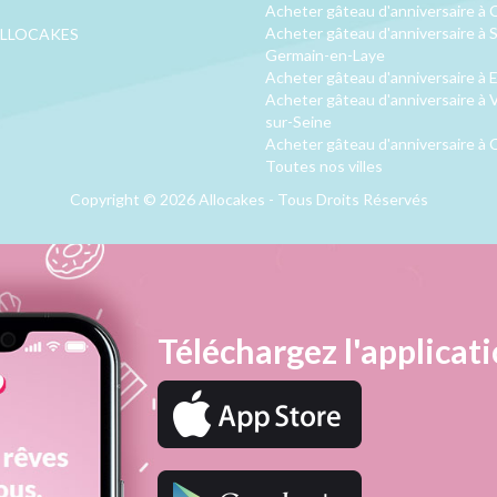
Acheter gâteau d'anniversaire à 
Acheter gâteau d'anniversaire à S
LLOCAKES
Germain-en-Laye
Acheter gâteau d'anniversaire à 
Acheter gâteau d'anniversaire à V
sur-Seine
Acheter gâteau d'anniversaire à 
Toutes nos villes
Copyright © 2026 Allocakes - Tous Droits Réservés
Téléchargez l'applicati