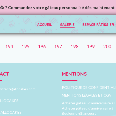
🥳 ? Commandez votre gâteau personnalisé dès maintenant 
ACCUEIL
GALERIE
ESPACE PÂTISSIER
194
195
196
197
198
199
200
ACT
MENTIONS
POLITIQUE DE CONFIDENTIAL
ontact@allocakes.com
MENTIONS LÉGALES ET CGV
LLOCAKES
Acheter gâteau d'anniversaire à P
Acheter gâteau d'anniversaire à
ALLOCAKES
Boulogne-Billancourt