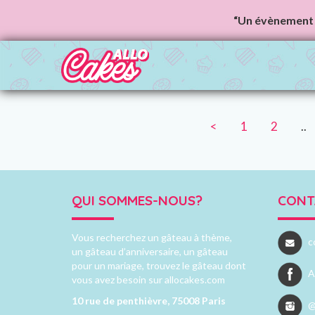
“Un évènement 
<
1
2
..
QUI SOMMES-NOUS?
CONT
Vous recherchez un gâteau à thème,
c
un gâteau d’anniversaire, un gâteau
pour un mariage, trouvez le gâteau dont
A
vous avez besoin sur allocakes.com
10 rue de penthièvre, 75008 Paris
@