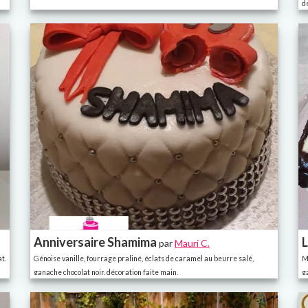
d
Anniversaire Shamima
L
par
Mauri C.
t.
Génoise vanille, fourrage praliné, éclats de caramel au beurre salé,
M
ganache chocolat noir. décoration faite main.
g