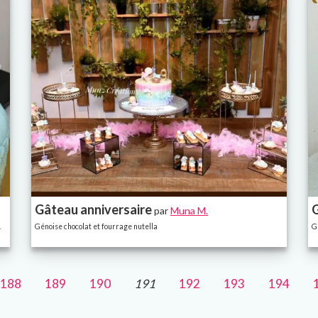
Gâteau anniversaire
par
Muna M.
.
Génoise chocolat et fourrage nutella
G
188
189
190
191
192
193
194