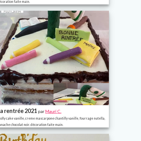
écoration faite main.
a rentrée 2021
par
Mauri C.
olly cake vanille, creme mascarpone chantilly vanille, fourrage nutella,
anache chocolat noir. décoration faite main.