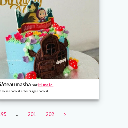
Gâteau masha
par
Muna M.
énoise chocolat et fourrage chocolat
195
..
201
202
>