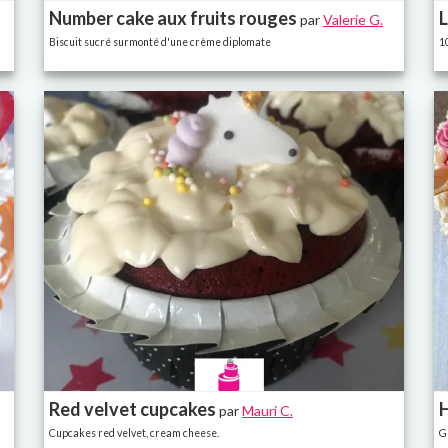
Number cake aux fruits rouges
L
par
Valerie G.
Biscuit sucré surmonté d'une crème diplomate
1
Red velvet cupcakes
par
Mauri C.
Cupcakes red velvet, cream cheese.
G