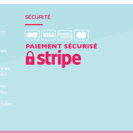
SÉCURITÉ
ITÉ
aris
Cergy
aint-
Evry
itry-
Chelles