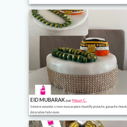
EID MUBARAK
par
Mauri C.
Génoise amande, creme mascarpone chantilly pistache, ganache chocola
décoration faite main.