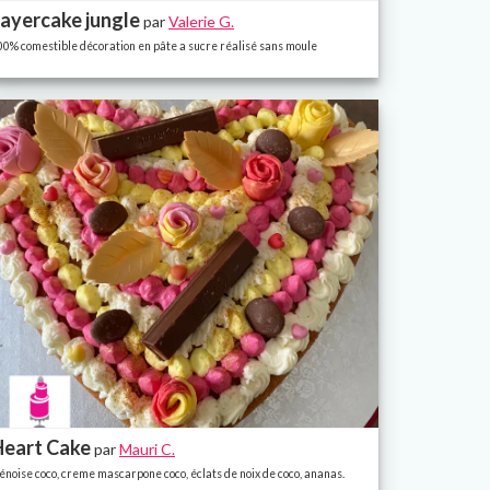
ayercake jungle
par
Valerie G.
00% comestible décoration en pâte a sucre réalisé sans moule
Heart Cake
par
Mauri C.
énoise coco, creme mascarpone coco, éclats de noix de coco, ananas.