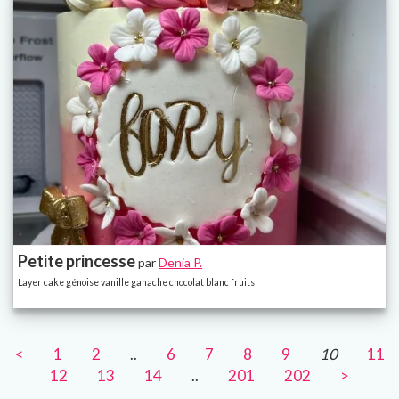
Petite princesse
par
Denia P.
Layer cake génoise vanille ganache chocolat blanc fruits
<
1
2
..
6
7
8
9
10
11
12
13
14
..
201
202
>