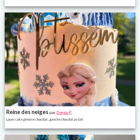
Reine des neiges
par
Denia P.
Layer cake génoise chocolat , ganche chocolat au lait