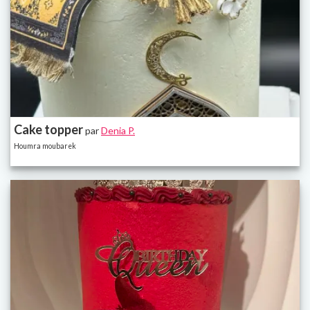
Cake topper
par
Denia P.
Houmra moubarek