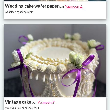
Wedding cake wafer paper
par
Yasmeen Z.
Génoise / ganache / cbmi
Vintage cake
par
Yasmeen Z.
Molly vanille / ganache / fruit