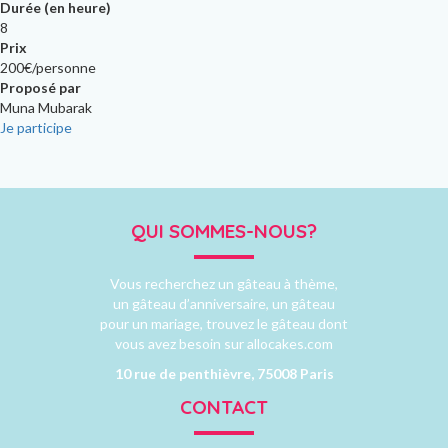
Durée (en heure)
8
Prix
200€/personne
Proposé par
Muna Mubarak
Je participe
QUI SOMMES-NOUS?
Vous recherchez un gâteau à thème,
un gâteau d’anniversaire, un gâteau
pour un mariage, trouvez le gâteau dont
vous avez besoin sur allocakes.com
10 rue de penthièvre, 75008 Paris
CONTACT