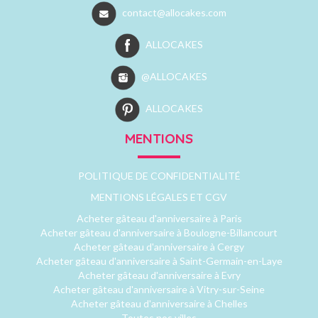
contact@allocakes.com
ALLOCAKES
@ALLOCAKES
ALLOCAKES
MENTIONS
POLITIQUE DE CONFIDENTIALITÉ
MENTIONS LÉGALES ET CGV
Acheter gâteau d'anniversaire à Paris
Acheter gâteau d'anniversaire à Boulogne-Billancourt
Acheter gâteau d'anniversaire à Cergy
Acheter gâteau d'anniversaire à Saint-Germain-en-Laye
Acheter gâteau d'anniversaire à Evry
Acheter gâteau d'anniversaire à Vitry-sur-Seine
Acheter gâteau d'anniversaire à Chelles
Toutes nos villes