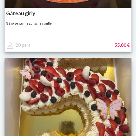
Gâteau girly
Génoise vanille ganache vanille
20 pers
55,00 €