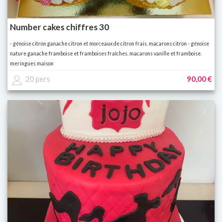
Number cakes chiffres 30
- génoise citron ganache citron et morceaux de citron frais. macarons citron - génoise
nature ganache framboise et framboises fraîches. macarons vanille et framboise.
meringues maison
20 pers
90,00 €