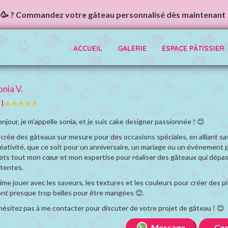
🥳 ? Commandez votre gâteau personnalisé dès maintenant 
ACCUEIL
GALERIE
ESPACE PÂTISSIER
onia V.
|
njour, je m'appelle sonia, et je suis cake designer passionnée ! 😊
 crée des gâteaux sur mesure pour des occasions spéciales, en alliant sa
éativité. que ce soit pour un anniversaire, un mariage ou un événement par
ts tout mon cœur et mon expertise pour réaliser des gâteaux qui dépa
tentes.
aime jouer avec les saveurs, les textures et les couleurs pour créer des 
nt presque trop belles pour être mangées 😊.
hésitez pas à me contacter pour discuter de votre projet de gâteau ! 😊
Message
Con