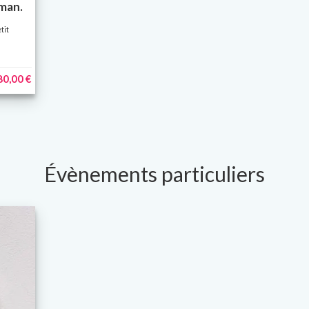
 man.
tit
80,00 €
Évènements particuliers