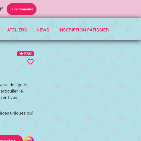
!”
Je commande
ATELIERS
NEWS
INSCRIPTION PÂTISSIER
PRO
veur, design et
ticulier, je
ssent vos
pièces uniques qui
tacter