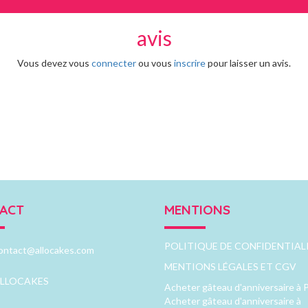
avis
Vous devez vous
connecter
ou vous
inscrire
pour laisser un avis.
ACT
MENTIONS
POLITIQUE DE CONFIDENTIAL
ontact@allocakes.com
MENTIONS LÉGALES ET CGV
LLOCAKES
Acheter gâteau d'anniversaire à P
Acheter gâteau d'anniversaire à