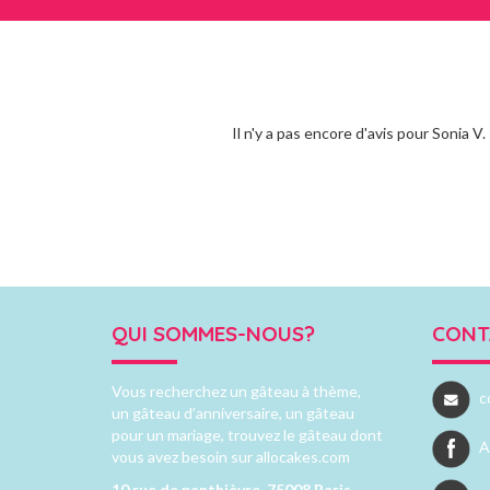
Il n'y a pas encore d'avis pour Sonia V.
QUI SOMMES-NOUS?
CONT
Vous recherchez un gâteau à thème,
c
un gâteau d’anniversaire, un gâteau
pour un mariage, trouvez le gâteau dont
A
vous avez besoin sur allocakes.com
10 rue de penthièvre, 75008 Paris