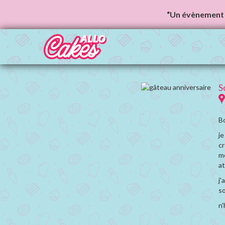
“Un évènement 
S
Bo
je
cr
me
at
j'
so
n'