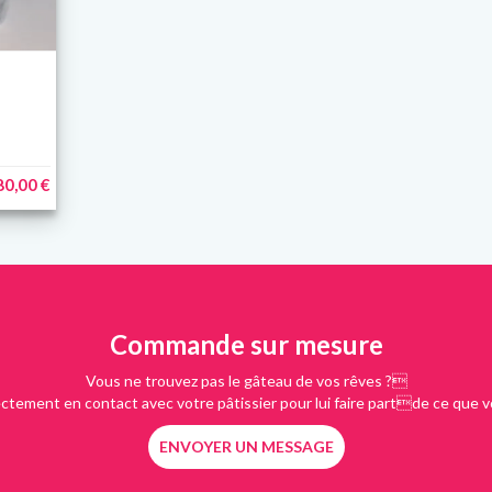
80,00 €
Commande sur mesure
Vous ne trouvez pas le gâteau de vos rêves ?
ectement en contact avec votre pâtissier pour lui faire partde ce que v