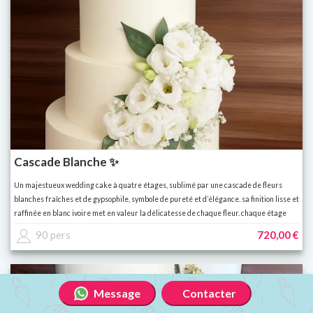
Cascade Blanche ✨
Un majestueux wedding cake à quatre étages, sublimé par une cascade de fleurs
blanches fraîches et de gypsophile, symbole de pureté et d’élégance. sa finition lisse et
raffinée en blanc ivoire met en valeur la délicatesse de chaque fleur. chaque étage
peut être personnalisé avec une saveur différente, offrant ainsi à vos invités une
90 pers
720,00 €
expérience gourmande variée et inoubliable.
Message
Contacter