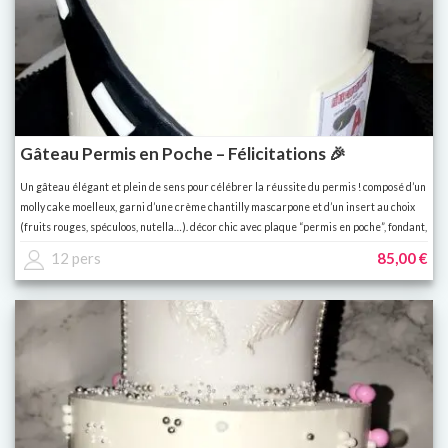
Gâteau Permis en Poche – Félicitations 🎉
Un gâteau élégant et plein de sens pour célébrer la réussite du permis ! composé d’un
molly cake moelleux, garni d’une crème chantilly mascarpone et d’un insert au choix
(fruits rouges, spéculoos, nutella…). décor chic avec plaque “permis en poche”, fondant,
et touches dorées ✨ 👉 personnalisable avec prénom, âge, couleur du véhicule ou
12 pers
85,00 €
thème préféré. 👉 parfait pour une fête de réussite, un anniversaire ou un cadeau
surprise.