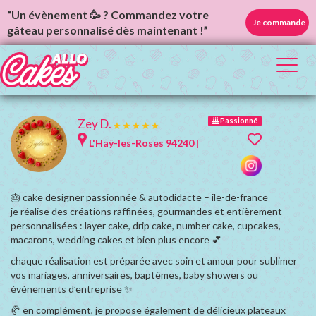
“Un évènement 🥳 ? Commandez votre
Je commande
gâteau personnalisé dès maintenant !”
Toggl
naviga
Zey D.
Passionné
L'Haÿ-les-Roses 94240 |
🎂 cake designer passionnée & autodidacte – île-de-france
je réalise des créations raffinées, gourmandes et entièrement
personnalisées : layer cake, drip cake, number cake, cupcakes,
macarons, wedding cakes et bien plus encore 💕
chaque réalisation est préparée avec soin et amour pour sublimer
vos mariages, anniversaires, baptêmes, baby showers ou
événements d’entreprise ✨
🥐 en complément, je propose également de délicieux plateaux