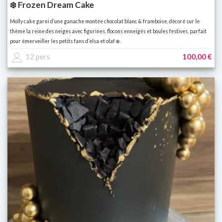
❄️ Frozen Dream Cake
Molly cake garni d’une ganache montée chocolat blanc & framboise, décoré sur le
thème la reine des neiges avec figurines, flocons enneigés et boules festives. parfait
pour émerveiller les petits fans d’elsa et olaf ❄️.
12 pers
100,00 €