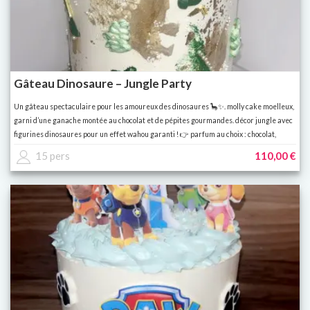
Gâteau Dinosaure – Jungle Party
Un gâteau spectaculaire pour les amoureux des dinosaures 🦕✨. molly cake moelleux,
garni d’une ganache montée au chocolat et de pépites gourmandes. décor jungle avec
figurines dinosaures pour un effet wahou garanti ! 👉 parfum au choix : chocolat,
vanille, spéculoos, fruits rouges, pistache… 👉 personnalisable (prénom, âge,
15 pers
110,00 €
couleurs).