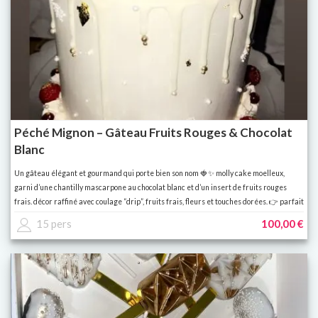
Péché Mignon – Gâteau Fruits Rouges & Chocolat
Blanc
Un gâteau élégant et gourmand qui porte bien son nom 🍓✨ molly cake moelleux,
garni d’une chantilly mascarpone au chocolat blanc et d’un insert de fruits rouges
frais. décor raffiné avec coulage “drip”, fruits frais, fleurs et touches dorées. 👉 parfait
pour les anniversaires, fiançailles ou toute occasion spéciale. 👉 personnalisable :
15 pers
100,00 €
parfum, couleur, prénom, âge.