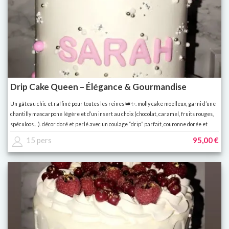
Drip Cake Queen – Élégance & Gourmandise
Un gâteau chic et raffiné pour toutes les reines 👑✨. molly cake moelleux, garni d’une
chantilly mascarpone légère et d’un insert au choix (chocolat, caramel, fruits rouges,
spéculoos…). décor doré et perlé avec un coulage “drip” parfait, couronne dorée et
finitions féminines. 👉 idéal pour les anniversaires, evjf, ou toute célébration élégante.
15 pers
95,00 €
👉 personnalisable : couleur, prénom, âge, parfum.