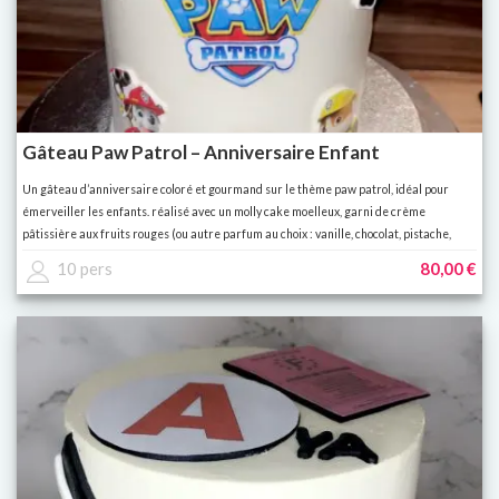
Gâteau Paw Patrol – Anniversaire Enfant
Un gâteau d’anniversaire coloré et gourmand sur le thème paw patrol, idéal pour
émerveiller les enfants. réalisé avec un molly cake moelleux, garni de crème
pâtissière aux fruits rouges (ou autre parfum au choix : vanille, chocolat, pistache,
spéculoos…). décor personnalisé avec les personnages préférés de vos enfants 🐶✨
10 pers
80,00 €
👉 possibilité de personnaliser le parfum, la couleur et le prénom de l’enfant.