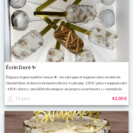
Écrin Doré ✨
Élégance et gourmandise réunies 🌟 : nos cake pops et magnum cakes enrobés de
chocolat blanc et décorés de touches dorées. • cake pop : 2,50 € / pièce • magnum cake
: 4,50 € / pièce 👉 possibilité de composer vos propres assortiments. 👉 exemple de
coffret : 6 cake pops + 6 magnum cakes = 42 € un cadeau raffiné ou une touche chic
12 pers
42,00 €
pour vos buffets ✨