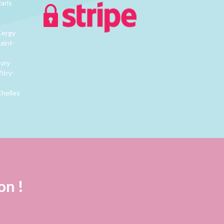
aris
Cergy
aint-
Evry
itry-
Chelles
on !