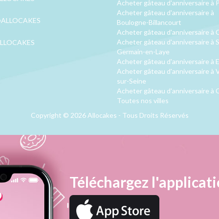
Acheter gâteau d'anniversaire à P
Acheter gâteau d'anniversaire à
ALLOCAKES
Boulogne-Billancourt
Acheter gâteau d'anniversaire à 
Acheter gâteau d'anniversaire à S
LLOCAKES
Germain-en-Laye
Acheter gâteau d'anniversaire à 
Acheter gâteau d'anniversaire à V
sur-Seine
Acheter gâteau d'anniversaire à 
Toutes nos villes
Copyright © 2026 Allocakes - Tous Droits Réservés
Téléchargez l'applicati