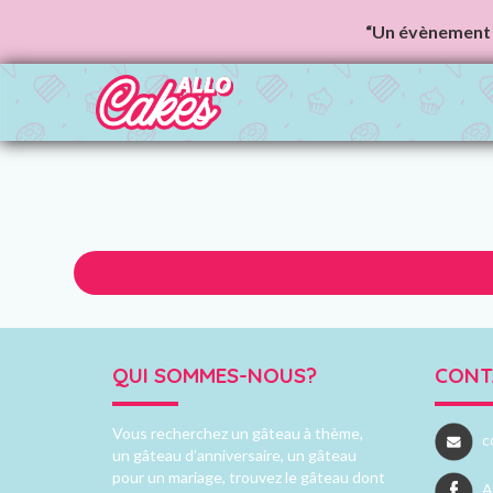
“Un évènement 
QUI SOMMES-NOUS?
CONT
Vous recherchez un gâteau à thème,
c
un gâteau d’anniversaire, un gâteau
pour un mariage, trouvez le gâteau dont
A