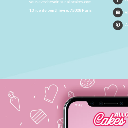
vous avez besoin sur allocakes.com
10 rue de penthièvre, 75008 Paris
@
A