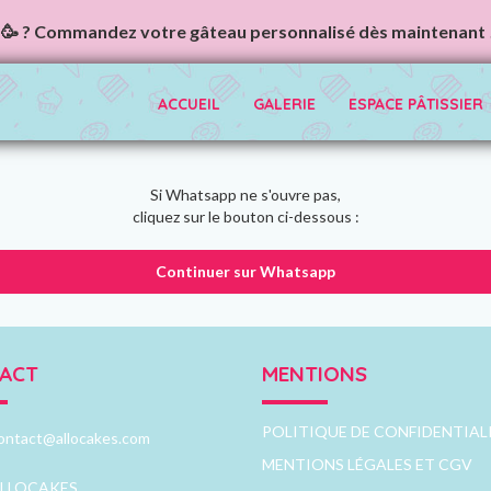
🥳 ? Commandez votre gâteau personnalisé dès maintenant 
ACCUEIL
GALERIE
ESPACE PÂTISSIER
Si Whatsapp ne s'ouvre pas,
cliquez sur le bouton ci-dessous :
Continuer sur Whatsapp
ACT
MENTIONS
POLITIQUE DE CONFIDENTIAL
ontact@allocakes.com
MENTIONS LÉGALES ET CGV
LLOCAKES