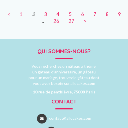
<
1
2
3
4
5
6
7
8
9
..
26
27
>
QUI SOMMES-NOUS?
Vous recherchez un gâteau à thème,
un gâteau d’anniversaire, un gâteau
pour un mariage, trouvez le gâteau dont
vous avez besoin sur allocakes.com
10 rue de penthièvre, 75008 Paris
CONTACT
contact@allocakes.com