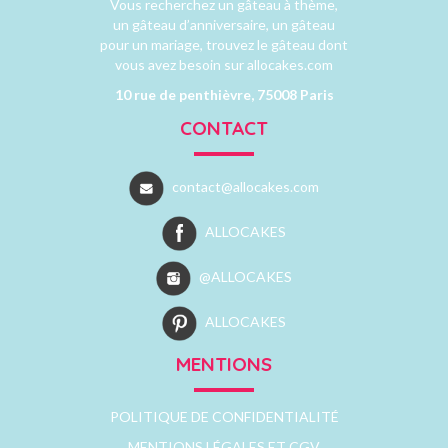
Vous recherchez un gâteau à thème,
un gâteau d’anniversaire, un gâteau
pour un mariage, trouvez le gâteau dont
vous avez besoin sur allocakes.com
10 rue de penthièvre, 75008 Paris
CONTACT
contact@allocakes.com
ALLOCAKES
@ALLOCAKES
ALLOCAKES
MENTIONS
POLITIQUE DE CONFIDENTIALITÉ
MENTIONS LÉGALES ET CGV