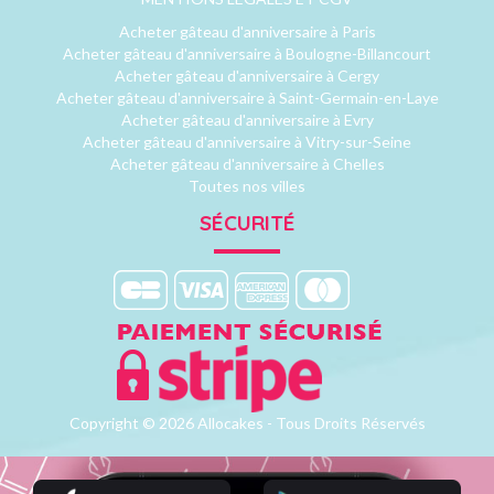
Acheter gâteau d'anniversaire à Paris
Acheter gâteau d'anniversaire à Boulogne-Billancourt
Acheter gâteau d'anniversaire à Cergy
Acheter gâteau d'anniversaire à Saint-Germain-en-Laye
Acheter gâteau d'anniversaire à Evry
Acheter gâteau d'anniversaire à Vitry-sur-Seine
Acheter gâteau d'anniversaire à Chelles
Toutes nos villes
SÉCURITÉ
Copyright © 2026 Allocakes - Tous Droits Réservés