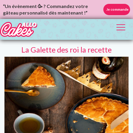
“Un évènement 🥳 ? Commandez votre
Je commande
gâteau personnalisé dès maintenant !”
Toggl
naviga
La Galette des roi la recette