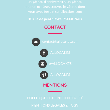
un gâteau d’anniversaire, un gâteau
pour un mariage, trouvez le gâteau dont
vous avez besoin sur allocakes.com
10 rue de penthièvre, 75008 Paris
CONTACT
contact@allocakes.com
ALLOCAKES
@ALLOCAKES
ALLOCAKES
MENTIONS
POLITIQUE DE CONFIDENTIALITÉ
MENTIONS LÉGALES ET CGV