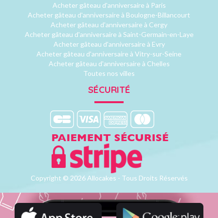
Acheter gâteau d'anniversaire à Paris
Acheter gâteau d'anniversaire à Boulogne-Billancourt
Acheter gâteau d'anniversaire à Cergy
Acheter gâteau d'anniversaire à Saint-Germain-en-Laye
Acheter gâteau d'anniversaire à Evry
Acheter gâteau d'anniversaire à Vitry-sur-Seine
Acheter gâteau d'anniversaire à Chelles
Toutes nos villes
SÉCURITÉ
Copyright © 2026 Allocakes - Tous Droits Réservés