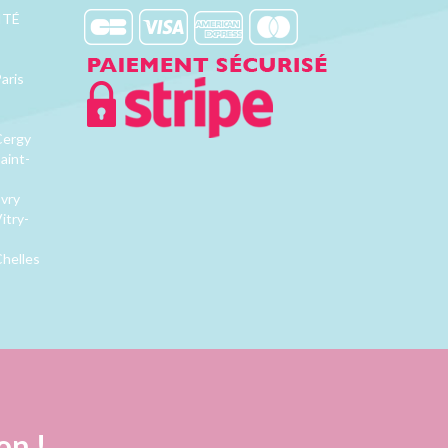
ITÉ
aris
Cergy
aint-
Evry
itry-
Chelles
on !