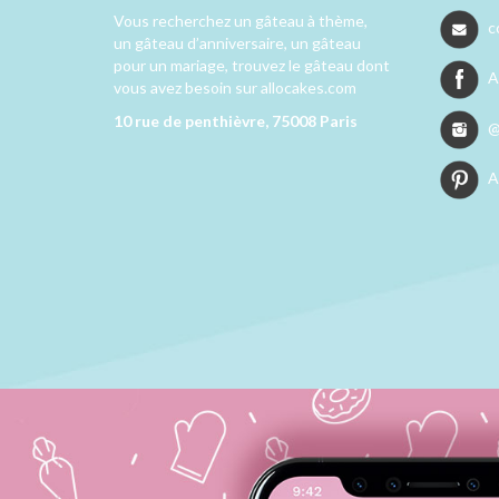
Vous recherchez un gâteau à thème,
c
un gâteau d’anniversaire, un gâteau
pour un mariage, trouvez le gâteau dont
A
vous avez besoin sur allocakes.com
10 rue de penthièvre, 75008 Paris
@
A